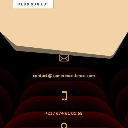
PLUS SUR LUI

contact@camerexcellence.com

+237 674 61 01 68
