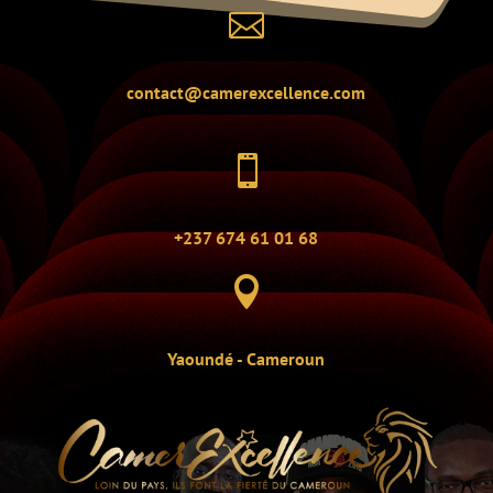

contact@camerexcellence.com

+237 674 61 01 68

Yaoundé - Cameroun