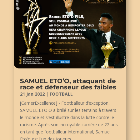
SAMUEL ETO’O, attaquant de
race et défenseur des faibles
21 Jan 2022
|
FOOTBALL
[CamerExcellence] - Footballeur d’exception,
SAMUEL ETO'O a brillé sur les terrains à travers
le monde et s’est illustré dans la lutte contre le
racisme. Après son incroyable carrière de 22 ans
en tant que footballeur international, Samuel
Eto'o est l'un des joueurs...