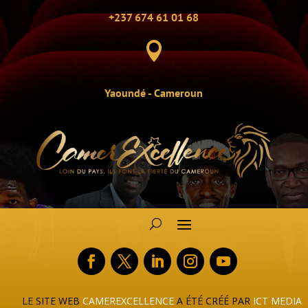
+237 674 61 01 68

Yaoundé - Cameroun
LE SITE WEB
CAMEREXCELLENCE
A ÉTÉ CRÉÉ PAR
ICT MEDIA