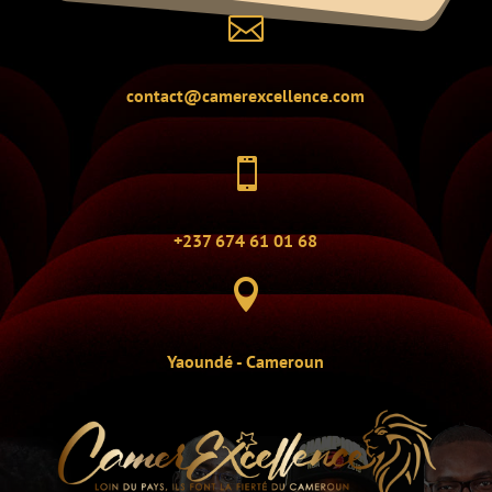

contact@camerexcellence.com

+237 674 61 01 68

Yaoundé - Cameroun