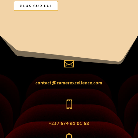
PLUS SUR LUI

contact@camerexcellence.com

+237 674 61 01 68